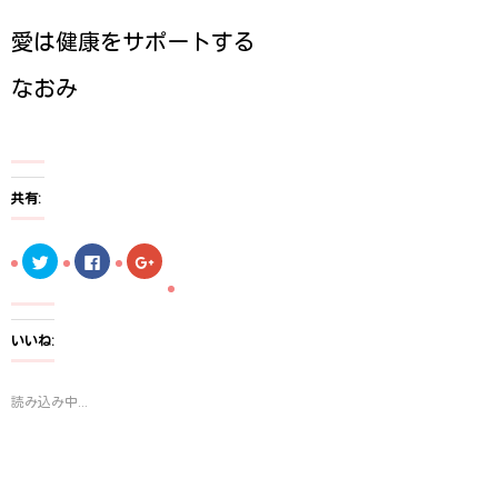
愛は健康をサポートする
なおみ
共有:
ク
F
ク
リ
a
リ
ッ
c
ッ
ク
e
ク
し
b
し
て
o
て
T
o
G
いいね:
w
k
o
i
で
o
t
共
g
t
有
l
読み込み中...
e
す
e
r
る
+
で
に
で
共
は
共
有
ク
有
(
リ
(
新
ッ
新
し
ク
し