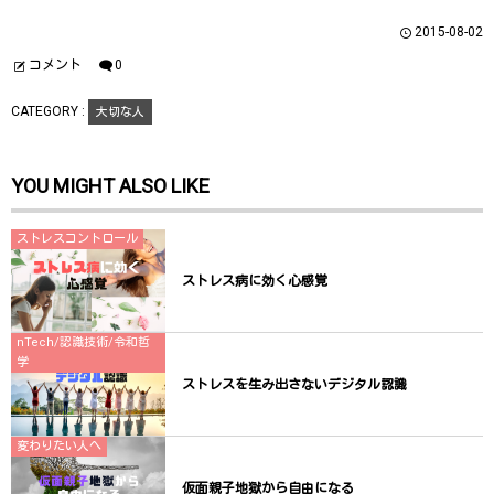
い
し
い
ウ
て
ウ
2015-08-02
ィ
く
ィ
ン
だ
ン
ド
さ
ド
コメント
0
ウ
い
ウ
で
(
で
開
新
開
CATEGORY :
大切な人
き
し
き
ま
い
ま
す
ウ
す
)
ィ
)
ン
YOU MIGHT ALSO LIKE
ド
ウ
で
開
き
ストレスコントロール
ま
す
)
ストレス病に効く心感覚
nTech/認識技術/令和哲
学
ストレスを生み出さないデジタル認識
変わりたい人へ
仮面親子地獄から自由になる