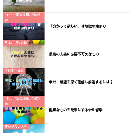
nTech/認識技術/令和哲
学
「分かって欲しい」は地獄の始まり
日本/世界/地球
最高の人生に必要不可欠なもの
学び変化成長
幸せ・希望を深く理解し前進するには？
nTech/認識技術/令和哲
学
難解なものを簡単にする令和哲学
変わりたい人へ