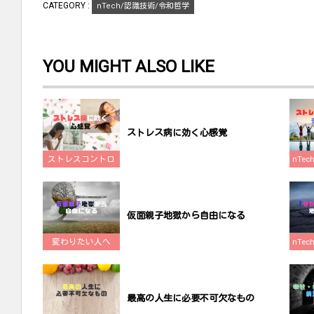
す
ウ
す
CATEGORY :
nTech/認識技術/令和哲学
)
ィ
)
ン
ド
ウ
で
開
YOU MIGHT ALSO LIKE
き
ま
す
)
ストレス病に効く心感覚
ストレスコントロ
nTe
ール
仮面親子地獄から自由になる
変わりたい人へ
nTe
最高の人生に必要不可欠なもの