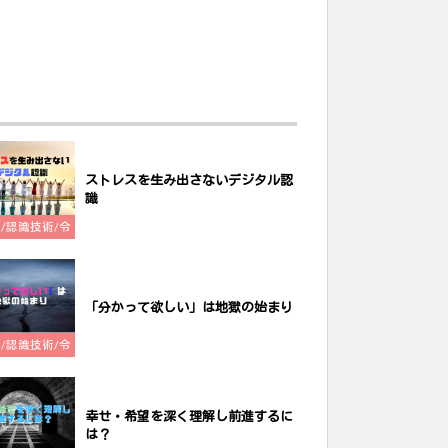
ストレスを生み出さないデジタル認
識
ch/認識技術/令
和哲学
「分かって欲しい」は地獄の始まり
ch/認識技術/令
和哲学
幸せ・希望を深く理解し前進するに
は？