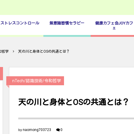
ストレスコントロール
無意識習慣セラピー
健康カフェ会JOYカフ
ェ
令和哲学
天の川と身体とOSの共通とは？
nTech/認識技術/令和哲学
天の川と身体とOSの共通とは？
naomong703723
0
by