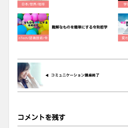
日本/世界/地球
学
難解なものを簡単にする令和哲学
nTech/認識技術/令
変
和哲学
コミュニケーション講座終了
コメントを残す