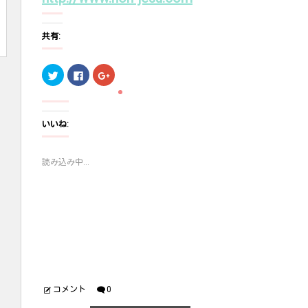
共有:
ク
F
ク
リ
a
リ
ッ
c
ッ
ク
e
ク
し
b
し
て
o
て
T
o
G
いいね:
w
k
o
i
で
o
t
共
g
t
有
l
読み込み中...
e
す
e
r
る
+
で
に
で
共
は
共
有
ク
有
(
リ
(
新
ッ
新
し
ク
し
い
し
い
ウ
て
ウ
ィ
く
ィ
ン
だ
ン
ド
さ
ド
ウ
い
ウ
で
(
で
開
新
開
コメント
0
き
し
き
ま
い
ま