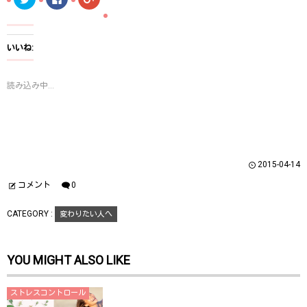
リ
a
リ
ッ
c
ッ
ク
e
ク
し
b
し
て
o
て
T
o
G
いいね:
w
k
o
i
で
o
t
共
g
t
有
l
読み込み中...
e
す
e
r
る
+
で
に
で
共
は
共
有
ク
有
(
リ
(
新
ッ
新
し
ク
し
い
し
い
ウ
て
ウ
2015-04-14
ィ
く
ィ
ン
だ
ン
ド
さ
ド
コメント
0
ウ
い
ウ
で
(
で
開
新
開
CATEGORY :
変わりたい人へ
き
し
き
ま
い
ま
す
ウ
す
)
ィ
)
ン
YOU MIGHT ALSO LIKE
ド
ウ
で
開
き
ストレスコントロール
ま