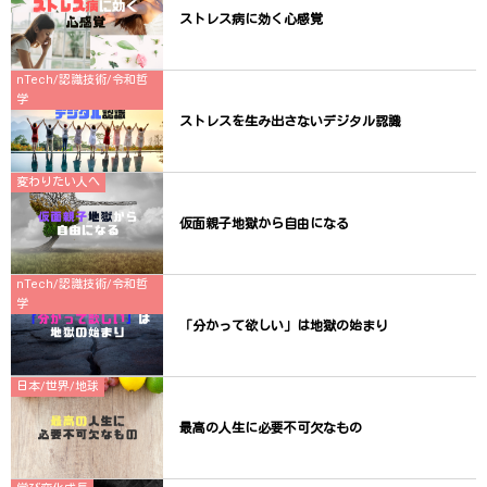
す
)
ストレス病に効く心感覚
nTech/認識技術/令和哲
学
ストレスを生み出さないデジタル認識
変わりたい人へ
仮面親子地獄から自由になる
nTech/認識技術/令和哲
学
「分かって欲しい」は地獄の始まり
日本/世界/地球
最高の人生に必要不可欠なもの