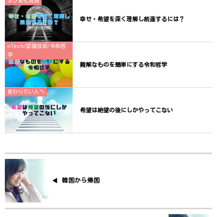
学び変化成長
幸せ・希望を深く理解し前進するには？
nTech/認識技術/令和哲
学
難解なものを簡単にする令和哲学
変わりたい人へ
希望は絶望の後にしかやってこない
韓国から帰国