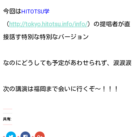
今回は
HITOTSU学
（
http://tokyo.hitotsu.info/info/
）の提唱者が直
接話す特別な特別なバージョン
なのにどうしても予定があわせられず、涙涙涙
次の講演は福岡まで会いに行くぞ〜！！！
共有:
ク
F
ク