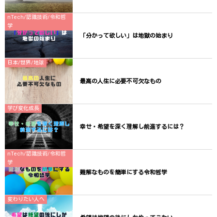
nTech/認識技術/令和哲
学
「分かって欲しい」は地獄の始まり
日本/世界/地球
最高の人生に必要不可欠なもの
学び変化成長
幸せ・希望を深く理解し前進するには？
nTech/認識技術/令和哲
学
難解なものを簡単にする令和哲学
変わりたい人へ