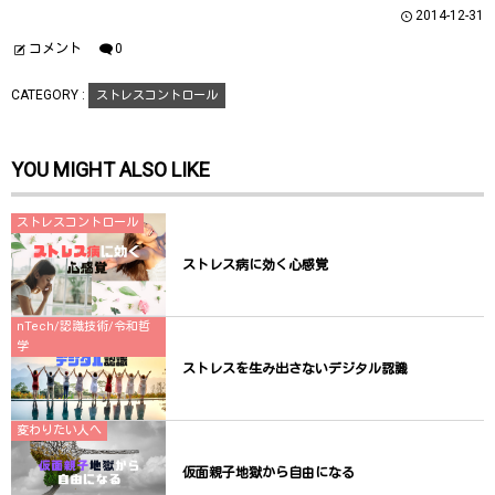
ウ
て
ウ
2014-12-31
ィ
く
ィ
ン
だ
ン
ド
さ
ド
コメント
0
ウ
い
ウ
で
(
で
開
新
開
CATEGORY :
ストレスコントロール
き
し
き
ま
い
ま
す
ウ
す
)
ィ
)
ン
YOU MIGHT ALSO LIKE
ド
ウ
で
開
き
ストレスコントロール
ま
す
)
ストレス病に効く心感覚
nTech/認識技術/令和哲
学
ストレスを生み出さないデジタル認識
変わりたい人へ
仮面親子地獄から自由になる