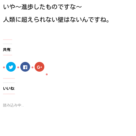
いや〜進歩したものですな〜
人類に超えられない壁はないんですね。
共有:
ク
F
ク
リ
a
リ
ッ
c
ッ
ク
e
ク
し
b
し
て
o
て
T
o
G
いいね:
w
k
o
i
で
o
t
共
g
t
有
l
読み込み中...
e
す
e
r
る
+
で
に
で
共
は
共
有
ク
有
(
リ
(
新
ッ
新
し
ク
し
い
し
い