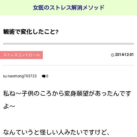
女医のストレス解消メソッド
観術で変化したこと?
2014-12-31
ストレスコントロール
naomong703723
0
by
私ね〜子供のころから変身願望があったんです
よ〜
なんていうと怪しい人みたいですけど、