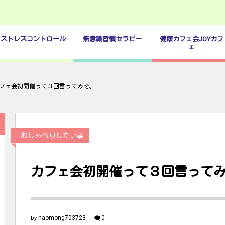
ストレスコントロール
無意識習慣セラピー
健康カフェ会JOYカフ
ェ
フェ会初開催って３回言ってみそ。
おしゃべりしたい事
カフェ会初開催って３回言って
naomong703723
0
by