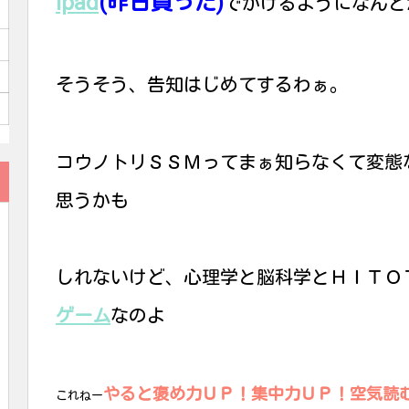
ipad
(昨日買った)
でかけるようになんと
そうそう、告知はじめてするわぁ。
コウノトリＳＳＭってまぁ知らなくて変態
思うかも
しれないけど、心理学と脳科学とＨＩＴＯ
ゲーム
なのよ
やると褒め力ＵＰ！集中力ＵＰ！空気読
これねー