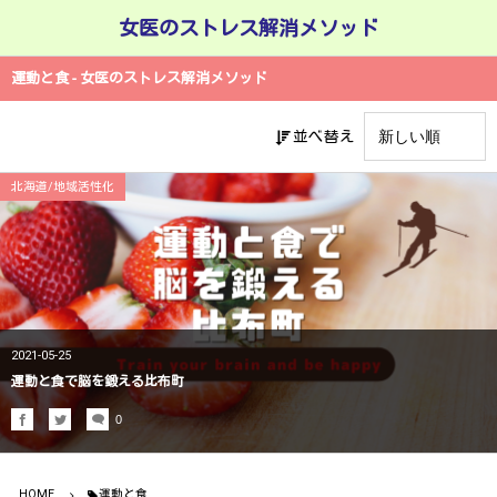
女医のストレス解消メソッド
運動と食 - 女医のストレス解消メソッド
並べ替え
北海道/地域活性化
2021-05-25
運動と食で脳を鍛える比布町
0
HOME
運動と食