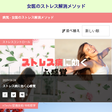
女医のストレス解消メソッド
病気 - 女医のストレス解消メソッド
並べ替え
ストレスコントロール
2023-04-24
ストレス病に効く心感覚
0
nTech/認識技術/令和哲学